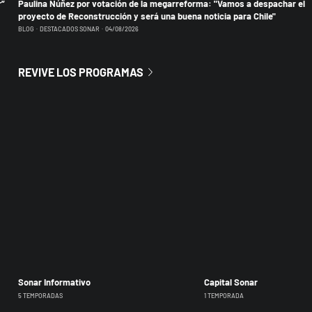
r”
Paulina Núñez por votación de la megarreforma: "Vamos a despachar el
proyecto de Reconstrucción y será una buena noticia para Chile"
BLOG
DESTACADOS SONAR
04/08/2026
REVIVE LOS PROGRAMAS
Sonar Informativo
Capital Sonar
5 TEMPORADAS
1 TEMPORADA