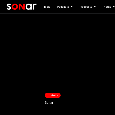
Inicio
Podcasts
Vodcasts
Notas
Al aire
Sonar