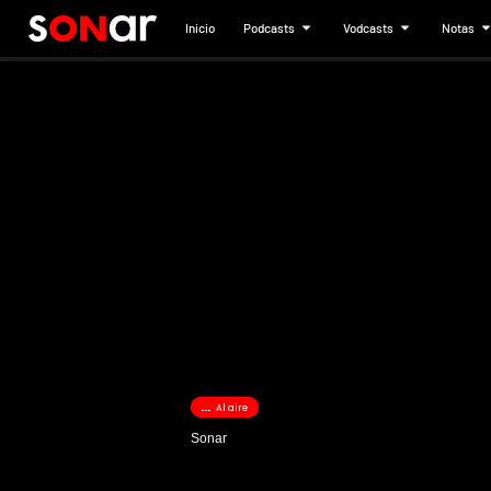
Inicio
Podcasts
Vodcasts
Notas
Al aire
Sonar