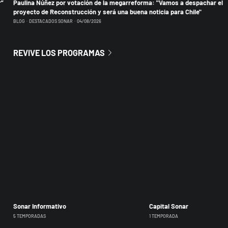
r”
Paulina Núñez por votación de la megarreforma: "Vamos a despachar el
proyecto de Reconstrucción y será una buena noticia para Chile"
BLOG
DESTACADOS SONAR
04/08/2026
REVIVE LOS PROGRAMAS
Sonar Informativo
Capital Sonar
5 TEMPORADAS
1 TEMPORADA