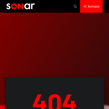
Actívate
404