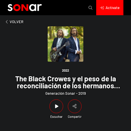
Actívate
2022
ck Crowes y el peso de la reconciliación de los hermanos Robi
VOLVER
2022
The Black Crowes y el peso de la
reconciliación de los hermanos
Robinson. Además, La Renga, The
Generación Sonar - 2019
Gathering y Joe Cocker en un nuevo
Ingeniero.
Escuchar
Compartir