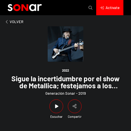
Actívate
2022
a incertidumbre por el show de Metallica; festejamos a los rea
VOLVER
2022
Sigue la incertidumbre por el show
de Metallica; festejamos a los
reactivados Primus; y más
Generación Sonar - 2019
Escuchar
Compartir