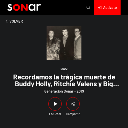
Actívate
2022
rdamos la trágica muerte de Buddy Holly, Ritchie Valens y Big 
VOLVER
2022
Recordamos la trágica muerte de
Buddy Holly, Ritchie Valens y Big
Bopper; y festejamos los 75 años del
Generación Sonar - 2019
cofundador de The Kinks, Dave
Davies
Escuchar
Compartir