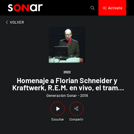
Actívate
2022
 a Florian Schneider y Kraftwerk, R.E.M. en vivo, el tramo soli
VOLVER
2022
Homenaje a Florian Schneider y
Kraftwerk, R.E.M. en vivo, el tramo
solita de Brian May y más.
Generación Sonar - 2019
Escuchar
Compartir