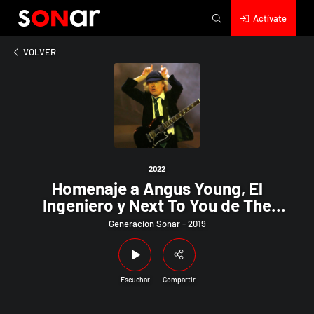
Actívate
2022
e a Angus Young, El Ingeniero y Next To You de The Police, 30
VOLVER
2022
Homenaje a Angus Young, El
Ingeniero y Next To You de The
Police, 30 años de Adrenalize de Def
Generación Sonar - 2019
Leppard y más
Escuchar
Compartir