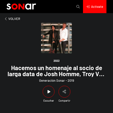
Actívate
2022
 un homenaje al socio de larga data de Josh Homme, Troy Van 
VOLVER
2022
Hacemos un homenaje al socio de
larga data de Josh Homme, Troy Van
Leeuwen; recordamos el maravilloso
Generación Sonar - 2019
soundtrack de Peaky Blinders; y
retrocedemos hasta los inicios de
Queen.
Escuchar
Compartir