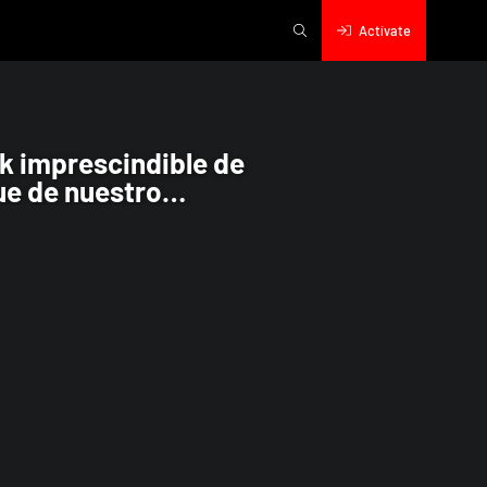
Actívate
el de “The Crow”; dedicamos un bloque 
k imprescindible de
ue de nuestro