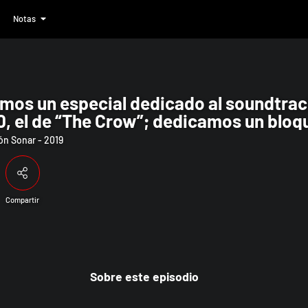
Notas
 soundtrack imprescindible de los 90, 
mos un especial dedicado al soundtrac
0, el de “The Crow”; dedicamos un bloq
ama al funk clásico; y más
n Sonar - 2019
Compartir
Sobre este episodio