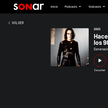
Inicio
Podcasts
Vodcasts
2022
Hacemos un especial dedicado al
VOLVER
2022
Hace
los 9
progr
Generació
Escuchar