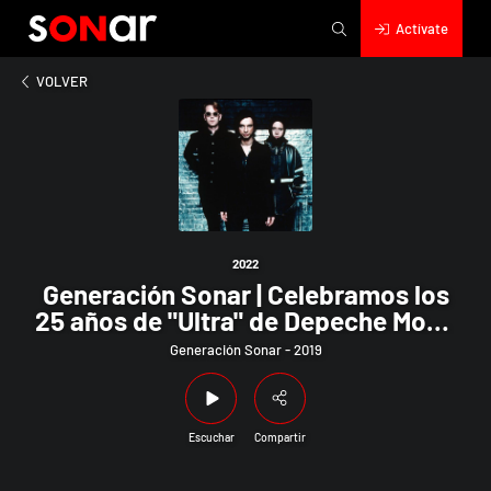
Actívate
2022
ción Sonar | Celebramos los 25 años de "Ultra" de Depeche Mod
VOLVER
2022
Generación Sonar | Celebramos los
25 años de "Ultra" de Depeche Mode
junto a Hernán Rojas en el Especial
Generación Sonar - 2019
AM
Escuchar
Compartir