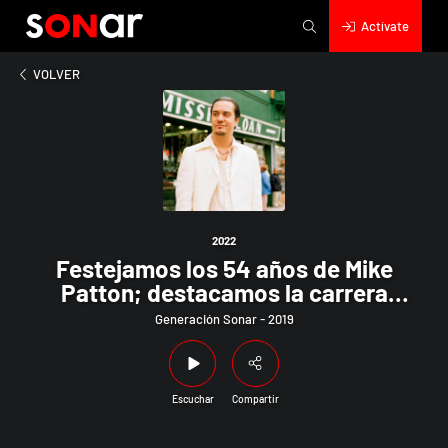
Actívate
2022
mos los 54 años de Mike Patton; destacamos la carrera solista d
VOLVER
2022
Festejamos los 54 años de Mike
Patton; destacamos la carrera
solista de Keith Richards; y Elton
Generación Sonar - 2019
John se suma a las estrellas
planetarias afectadas por el Covid
Escuchar
Compartir