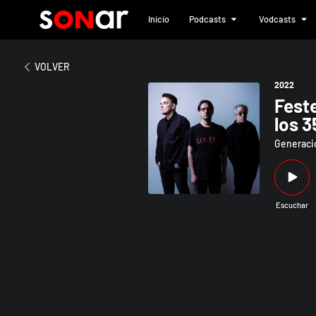
Inicio
Podcasts
Vodcasts
2022
Festejamos el debut en Chile d
VOLVER
2022
Fest
los 3
Generació
Escuchar