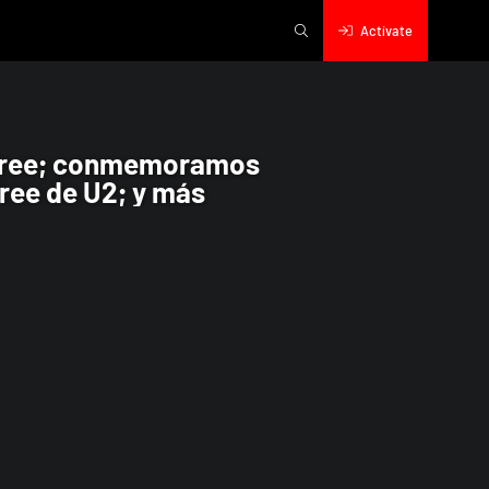
Actívate
 años del lanzamiento de The Joshua Tr
e Tree; conmemoramos
ree de U2; y más