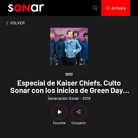
Actívate
2022
 de Kaiser Chiefs, Culto Sonar con los inicios de Green Day y 
VOLVER
2022
Especial de Kaiser Chiefs, Culto
Sonar con los inicios de Green Day y
Crónica Rojas con Jason Newsted y
Generación Sonar - 2019
su traumática salida de Metallica
Escuchar
Compartir