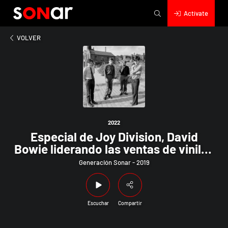
Actívate
2022
 de Joy Division, David Bowie liderando las ventas de vinilos y 
VOLVER
2022
Especial de Joy Division, David
Bowie liderando las ventas de vinilos
y los artistas más pagados del año
Generación Sonar - 2019
Escuchar
Compartir