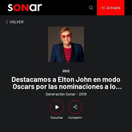
Actívate
2022
mos a Elton John en modo Oscars por las nominaciones a los p
VOLVER
2022
Destacamos a Elton John en modo
Oscars por las nominaciones a los
premios de la Academia; Ring Starr
Generación Sonar - 2019
muy activo sigue con fechas
agendadas; y más
Escuchar
Compartir