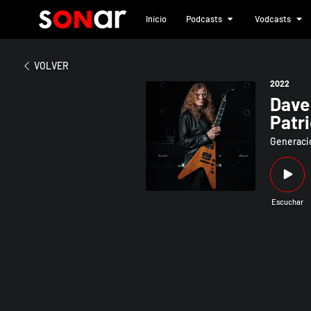
Inicio
Podcasts
Vodcasts
2022
Dave Mustaine retrasa la salida d
VOLVER
2022
Dave 
Patri
Generació
Escuchar