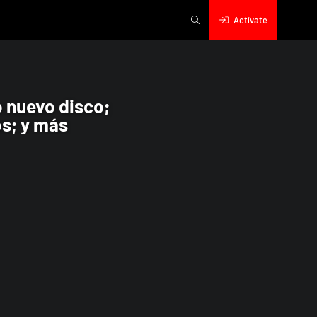
Actívate
 de Weezer celebra sus 53 años; y más
o nuevo disco;
os; y más