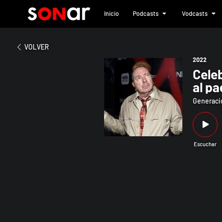
Inicio
Podcasts
Vodcasts
2022
Celebramos a John Lydon en su c
VOLVER
2022
Cele
al pa
Generació
Escuchar