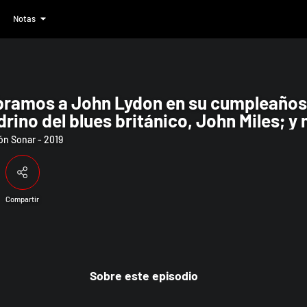
Notas
umpleaños 66; homenajeamos al padrino 
bramos a John Lydon en su cumpleaño
drino del blues británico, John Miles; y
n Sonar - 2019
Compartir
Sobre este episodio