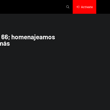
Actívate
del blues británico, John Miles; y má
s 66; homenajeamos
 más