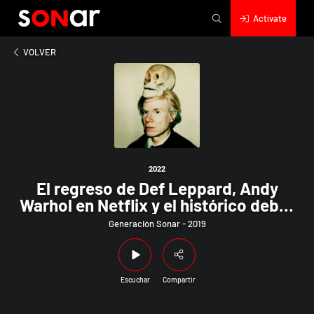
Actívate
2022
greso de Def Leppard, Andy Warhol en Netflix y el histórico deb
VOLVER
2022
El regreso de Def Leppard, Andy
Warhol en Netflix y el histórico debut
de Motörhead en Chile
Generación Sonar - 2019
Escuchar
Compartir