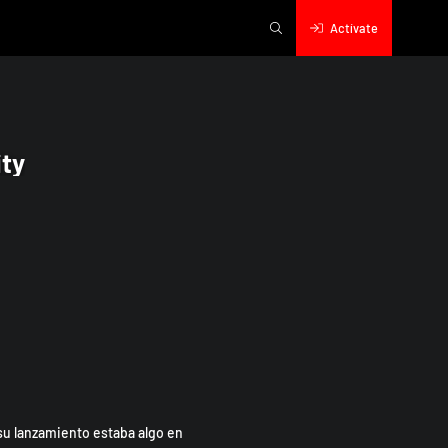
Actívate
ity
su lanzamiento estaba algo en