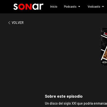
Inicio
Podcasts
Vodcasts
2023
System of a Down - 
VOLVER
Sobre este episodio
Un disco del siglo XXI que podría enmarc