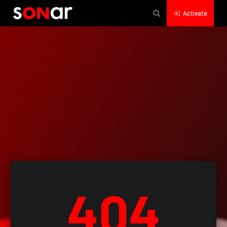
Actívate
404